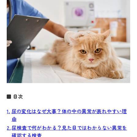
コラム
〒654-0047 兵庫県神戸市須磨区磯馴町5-2-22
Googleマップ
目次
尿の変化はなぜ大事？体の中の異常が表れやすい理
由
尿検査で何がわかる？見た目ではわからない異常を
確認する検査