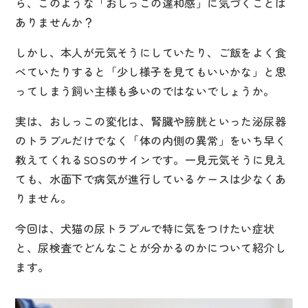
ら、このような「おしっこの違和感」に気づくことは
お支払いについて
ありませんか？
ペットのケア
しかし、本人が元気そうにしていたり、ご飯をよく食
べていたりすると「少し様子を見てもいいかな」と思
その他の取り組み
ってしまう飼い主様も多いのではないでしょうか。
お知らせ
実は、おしっこの変化は、腎臓や膀胱といった泌尿器
のトラブルだけでなく「体の内側の異常」をいち早く
病院紹介
教えてくれるSOSのサインです。一見元気そうに見え
ても、水面下で病気が進行しているケースは少なくあ
おおした動物病院について
りません。
院長メッセージ
今回は、犬猫の尿トラブルで特に気をつけたい症状
スタッフ紹介
と、尿検査でどんなことが分かるのかについて紹介し
ます。
施設紹介
アクセス