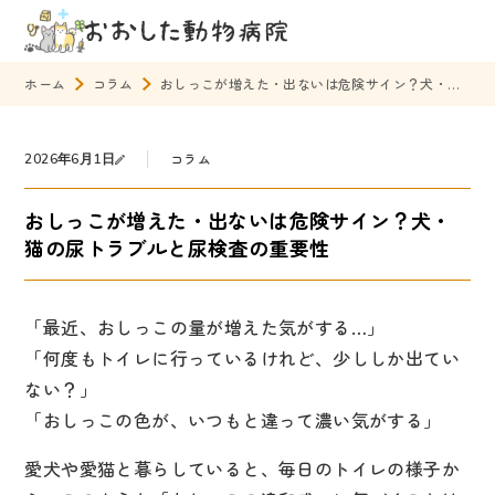
ホーム
コラム
おしっこが増えた・出ないは危険サイン？犬・猫の尿トラブルと尿検査の重要性
24時間LINE予約
問合せ
コラム
2026年6月1日
ホーム
おしっこが増えた・出ないは危険サイン？犬・
診療案内
猫の尿トラブルと尿検査の重要性
はじめての方へ
「最近、おしっこの量が増えた気がする…」
診療対象動物
「何度もトイレに行っているけれど、少ししか出てい
診療科目
ない？」
「おしっこの色が、いつもと違って濃い気がする」
循環器診療について
愛犬や愛猫と暮らしていると、毎日のトイレの様子か
診療カレンダー