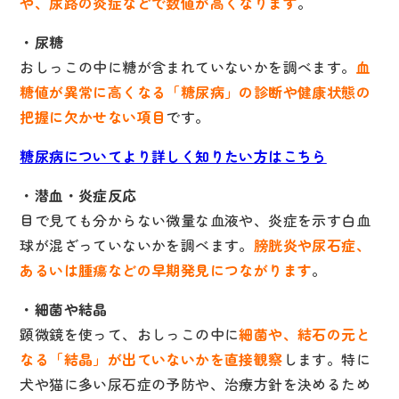
や、尿路の炎症などで数値が高くなります
。
・尿糖
おしっこの中に糖が含まれていないかを調べます。
血
糖値が異常に高くなる「糖尿病」の診断や健康状態の
把握に欠かせない項目
です。
糖尿病についてより詳しく知りたい方はこちら
・潜血・炎症反応
目で見ても分からない微量な血液や、炎症を示す白血
球が混ざっていないかを調べます。
膀胱炎や尿石症、
あるいは腫瘍などの早期発見につながります
。
・細菌や結晶
顕微鏡を使って、おしっこの中に
細菌や、結石の元と
なる「結晶」が出ていないかを直接観察
します。特に
犬や猫に多い尿石症の予防や、治療方針を決めるため