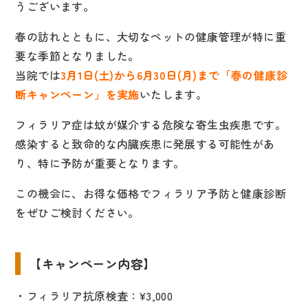
うございます。
コラム
春の訪れとともに、大切なペットの健康管理が特に重
要な季節となりました。
当院では
3月1日(土)から6月30日(月)まで「春の健康診
〒654-0047 兵庫県神戸市須磨区磯馴町5-2-22
断キャンペーン」を実施
いたします。
Googleマップ
フィラリア症は蚊が媒介する危険な寄生虫疾患です。
感染すると致命的な内臓疾患に発展する可能性があ
り、特に予防が重要となります。
この機会に、お得な価格でフィラリア予防と健康診断
をぜひご検討ください。
【キャンペーン内容】
・フィラリア抗原検査：¥3,000