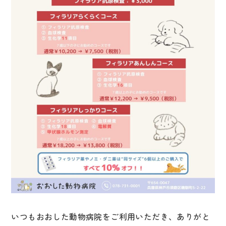
お支払いについて
ペットのケア
その他の取り組み
お知らせ
病院紹介
おおした動物病院について
院長メッセージ
スタッフ紹介
施設紹介
いつもおおした動物病院をご利用いただき、ありがと
アクセス